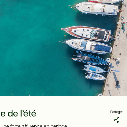
e de l’été
Partager
 une forte affluence en période