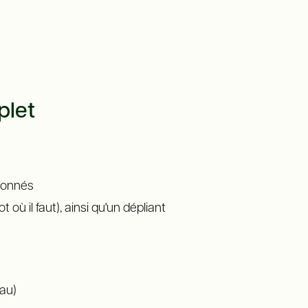
plet
ndonnés
ù il faut), ainsi qu'un dépliant
eau)