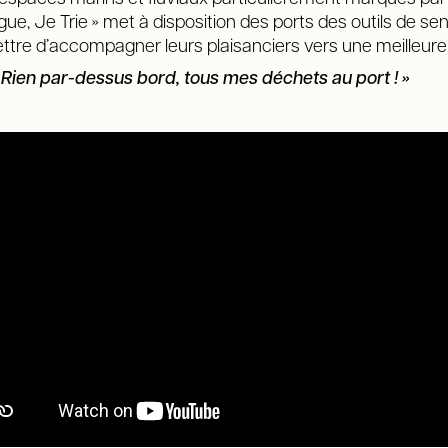
e, Je Trie » met à disposition des ports des outils de sensi
ttre d’accompagner leurs plaisanciers vers une meilleure
 Rien par-dessus bord, tous mes déchets au port ! »