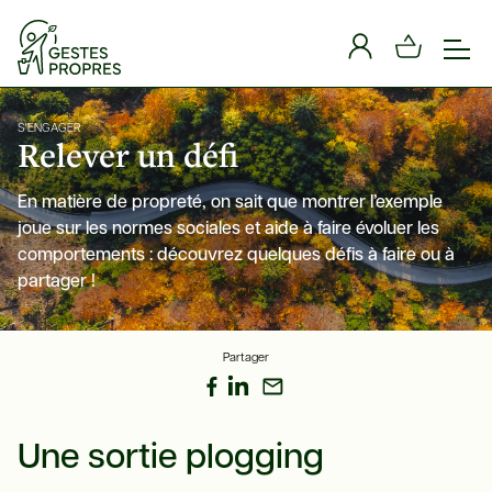
Panneau de gestion des cookies
S'ENGAGER
Relever un défi
En matière de propreté, on sait que montrer l’exemple
joue sur les normes sociales et aide à faire évoluer les
comportements : découvrez quelques défis à faire ou à
partager !
Partager
Une sortie plogging