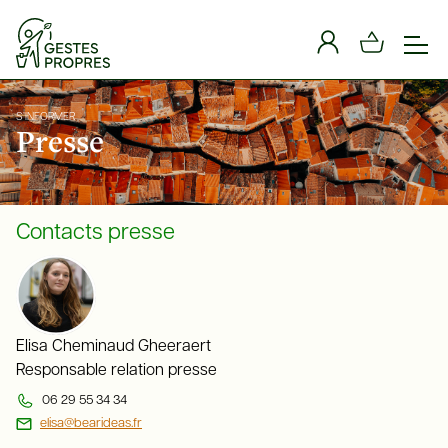
Panneau de gestion des cookies
S’INFORMER
Presse
Contacts presse
Elisa Cheminaud Gheeraert
Responsable relation presse
06 29 55 34 34
elisa@bearideas.fr