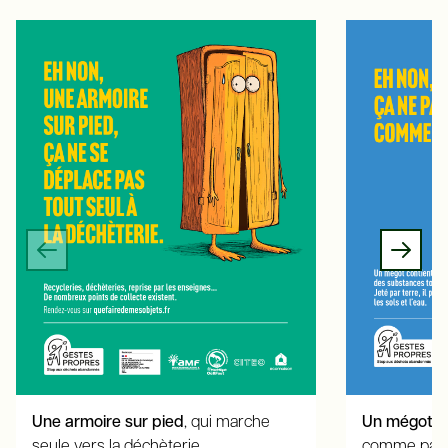
Une armoire sur pied
, qui marche
Un mégot m
seule vers la déchèterie
comme par 